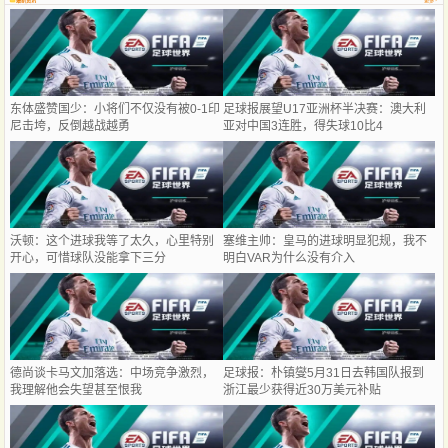
东体盛赞国少：小将们不仅没有被0-1印
足球报展望U17亚洲杯半决赛：澳大利
尼击垮，反倒越战越勇
亚对中国3连胜，得失球10比4
沃顿：这个进球我等了太久，心里特别
塞维主帅：皇马的进球明显犯规，我不
开心，可惜球队没能拿下三分
明白VAR为什么没有介入
德尚谈卡马文加落选：中场竞争激烈，
足球报：朴镇燮5月31日去韩国队报到
我理解他会失望甚至恨我
浙江最少获得近30万美元补贴