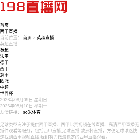
首页
西甲直播
当前位置：
首页
>
英超直播
英超直播
英超
法甲
德甲
西甲
意甲
欧冠
中超
世界杯
2026年08月09日 星期日
2026年08月10日 星期一
友情链接：
so米体育
网站地图：
直播赛事
足球新闻
联赛直播
集锦录像
站点栏目
足球类型
专注于提供西甲直播、西甲比赛视频在线直播、高清西甲直播无
插件观看等服务，包括西甲直播,足球直播,欧洲杯直播，方便足球球迷快
速找到西甲视频直播,我们努力做最稳定的西甲直播观看。