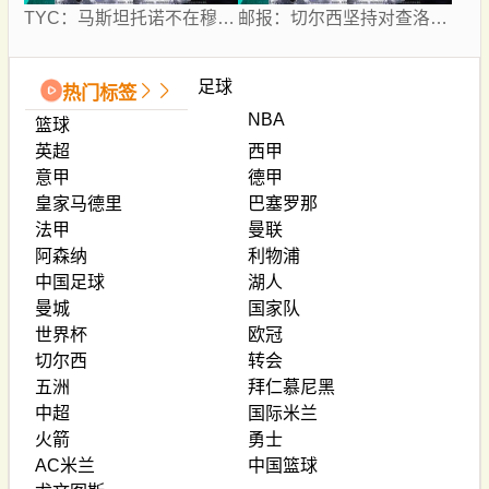
TYC：马斯坦托诺不在穆帅计划内 可能被外租，佛罗伦萨最有可能
邮报：切尔西坚持对查洛巴要价3500万镑+浮动，科莫将提高报价
足球
热门标签
NBA
篮球
英超
西甲
意甲
德甲
皇家马德里
巴塞罗那
法甲
曼联
阿森纳
利物浦
中国足球
湖人
曼城
国家队
世界杯
欧冠
切尔西
转会
五洲
拜仁慕尼黑
中超
国际米兰
火箭
勇士
AC米兰
中国篮球