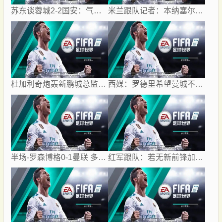
苏东谈蓉城2-2国安：气候严重影响比赛质量 两队下半场才发力
米兰跟队记者：本纳塞尔将加盟卡塔尔球队，莱奥受土耳其豪门追捧
杜加利奇炮轰新鹏城总监为“小丑”：滚回家去吧，你根本不懂足球
西媒：罗德里希望曼城不要索要高价，最终转会费定为4500万+500万
半场-罗森博格0-1曼联 多尔古约罗中框齐尔克泽助攻莱西破门
红军跟队：若无新前锋加盟加克波可能顶上中锋，或维尔茨踢伪九