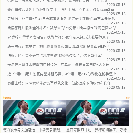
德尚谈卡马文加落选：中场竞争激烈，我理解他会失望甚至恨我
2026-05-18
墨西哥教师计划世界杯期间罢工，呼吁工资、养老金、教育体系改革
2026-05-18
足球报：朴镇燮5月31日去韩国队报到 浙江最少获得近30万美元补贴
2026-05-18
断层领跑！欧洲金靴排名：凯恩36球72分第1 哈兰德26球姆巴佩24球
2026-05-18
74岁哈利霍季奇含泪告别执教生涯：40年从未经历过 我要休息了
2026-05-18
还在拱火？龙塞罗：姆巴佩暴露真实面目 维尼修斯是真正的MVP
2026-05-18
法媒：哈利霍季奇在混乱中曾说“我经历过战争，这不算什么”
2026-05-18
卡尼萨雷斯评本赛季西甲最佳阵：亚马尔、佩德里等巴萨5人入选
2026-05-18
近1个月0出场！恩瓦内里外租马赛，4个月出场412分钟比在枪手还少
2026-05-18
泰晤士报：阿隆索将重建蓝军球队文化，但必须给予他权力和信任
2026-05-18
最新资讯
更多
德尚谈卡马文加落选：中场竞争激烈，
墨西哥教师计划世界杯期间罢工，呼吁