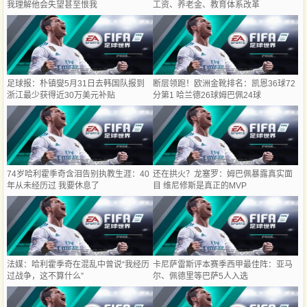
我理解他会失望甚至恨我
工资、养老金、教育体系改革
足球报：朴镇燮5月31日去韩国队报到
断层领跑！欧洲金靴排名：凯恩36球72
浙江最少获得近30万美元补贴
分第1 哈兰德26球姆巴佩24球
74岁哈利霍季奇含泪告别执教生涯：40
还在拱火？龙塞罗：姆巴佩暴露真实面
年从未经历过 我要休息了
目 维尼修斯是真正的MVP
法媒：哈利霍季奇在混乱中曾说“我经历
卡尼萨雷斯评本赛季西甲最佳阵：亚马
过战争，这不算什么”
尔、佩德里等巴萨5人入选